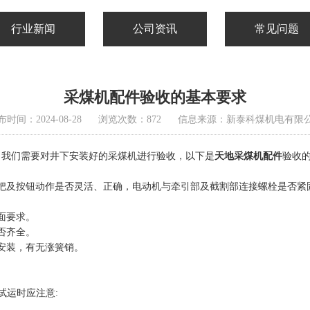
行业新闻
公司资讯
常见问题
采煤机配件验收的基本要求
时间：2024-08-28
浏览次数：872
信息来源：新泰科煤机电有限
，我们需要对井下安装好的采煤机进行验收，以下是
天地采煤机配件
验收
把及按钮动作是否灵活、正确，电动机与牵引部及截割部连接螺栓是否紧
面要求。
否齐全。
安装，有无涨簧销。
试运时应注意: