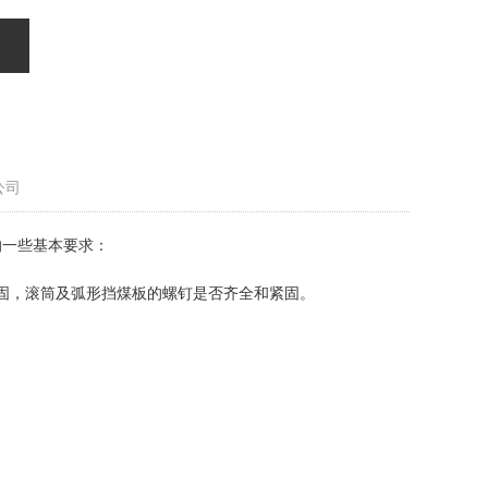
公司
的一些基本要求：
固，滚筒及弧形挡煤板的螺钉是否齐全和紧固。