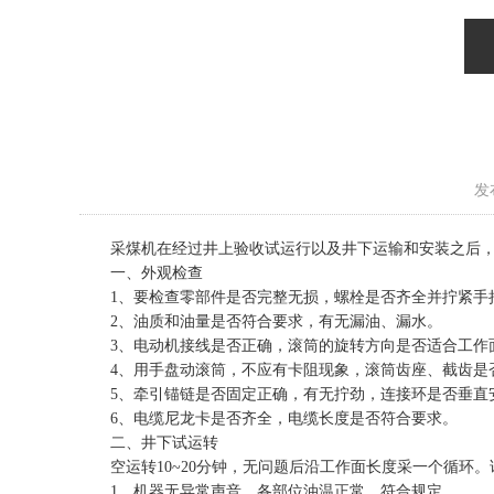
发布
采煤机在经过井上验收试运行以及井下运输和安装之后
一、外观检查
1、要检查零部件是否完整无损，螺栓是否齐全并拧紧手
2、油质和油量是否符合要求，有无漏油、漏水。
3、电动机接线是否正确，滚筒的旋转方向是否适合工作
4、用手盘动滚筒，不应有卡阻现象，滚筒齿座、截齿是
5、牵引锚链是否固定正确，有无拧劲，连接环是否垂直
6、电缆尼龙卡是否齐全，电缆长度是否符合要求。
二、井下试运转
空运转10~20分钟，无问题后沿工作面长度采一个循环。
1、机器无异常声音，各部位油温正常，符合规定。